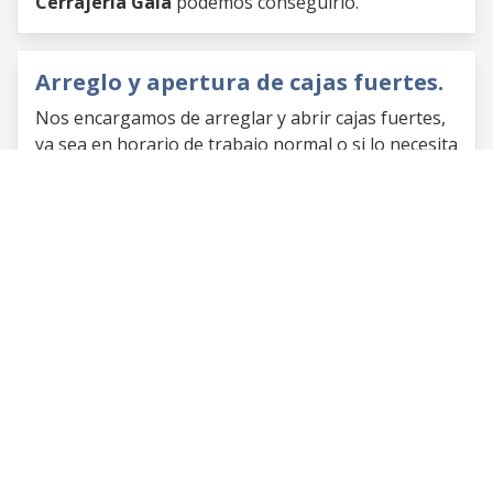
Cerrajería Gala
podemos conseguirlo.
Arreglo y apertura de cajas fuertes.
Nos encargamos de arreglar y abrir cajas fuertes,
ya sea en horario de trabajo normal o si lo necesita
podemos realizar este servicio de urgencia.
Copias de llaves codificadas para
coches y motos.
Otro de los trabajos que podemos llevar a cabo en
Cerrajería Gala
es la copia de llaves codificadas,
tanto para coches como para motos.
Ofrecemos nuestros
trabajos a domicilio por la
zona de Vigo y sus alrededores
. Si necesita
nuestros servicios, solo tiene que ponerse en
contacto
con nosotros o visitarnos en nuestro