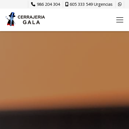
986 204 304
605 333 549 Urgencias